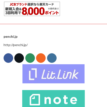
penchi.jp
http://penchi.jp/