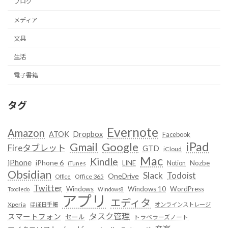
ブログ
メディア
文具
生活
電子書籍
タグ
Evernote
Amazon
ATOK
Dropbox
Facebook
iPad
Google
Gmail
Fireタブレット
GTD
iCloud
Mac
Kindle
iPhone
iPhone 6
LINE
Notion
Nozbe
iTunes
Obsidian
Slack
Todoist
OneDrive
Office 365
Office
Twitter
Windows
Windows 10
WordPress
Toodledo
Windows8
アプリ
エディタ
Xperia
ほぼ日手帳
オンラインストレージ
タスク管理
スマートフォン
セール
トラベラーズノート