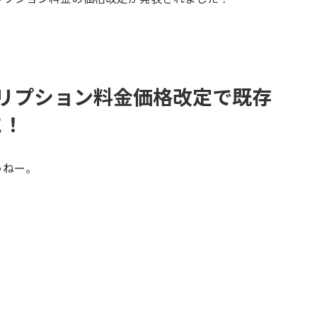
サブスクリプション料金価格改定で既存
に！
うねー。
」