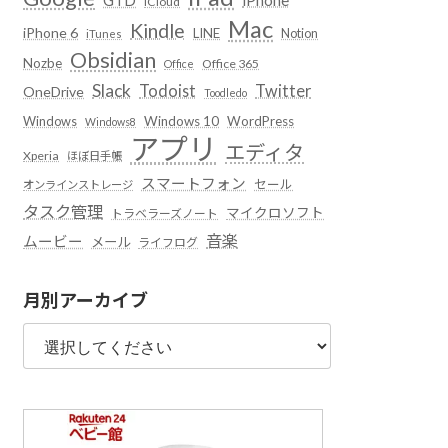
iCloud
Mac
Kindle
iPhone 6
LINE
Notion
iTunes
Obsidian
Nozbe
Office 365
Office
Slack
Todoist
Twitter
OneDrive
Toodledo
Windows
Windows 10
WordPress
Windows8
アプリ
エディタ
Xperia
ほぼ日手帳
スマートフォン
セール
オンラインストレージ
タスク管理
マイクロソフト
トラベラーズノート
音楽
ムービー
メール
ライフログ
月別アーカイブ