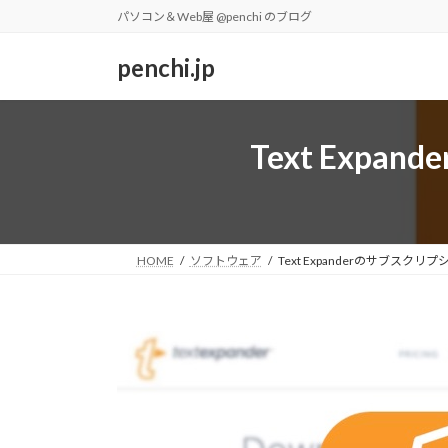
コ
ナ
パソコン＆Web屋 @penchi のブログ
ン
ビ
テ
ゲ
penchi.jp
ン
ー
ツ
シ
へ
ョ
Text Ex
ス
ン
キ
に
ッ
移
プ
動
HOME
ソフトウェア
Text Expanderのサブス