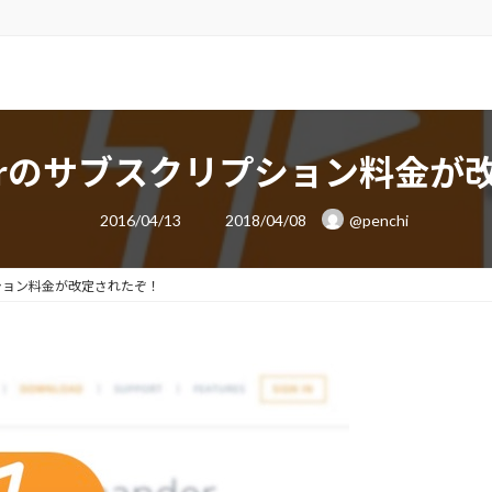
panderのサブスクリプション料金
最
2016/04/13
2018/04/08
@penchi
終
更
新
日
クリプション料金が改定されたぞ！
時
: