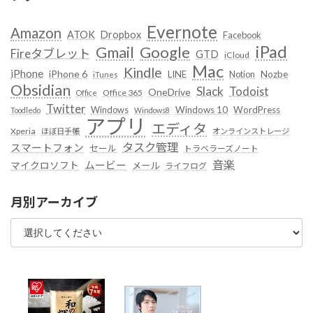
Evernote
Amazon
ATOK
Dropbox
Facebook
iPad
Google
Gmail
Fireタブレット
GTD
iCloud
Mac
Kindle
iPhone
iPhone 6
LINE
Notion
Nozbe
iTunes
Obsidian
Slack
Todoist
OneDrive
Office 365
Office
Twitter
Windows
Windows 10
WordPress
Toodledo
Windows8
アプリ
エディタ
Xperia
ほぼ日手帳
オンラインストレージ
タスク管理
スマートフォン
セール
トラベラーズノート
音楽
ムービー
マイクロソフト
メール
ライフログ
月別アーカイブ