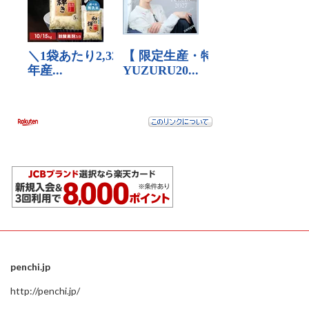
penchi.jp
http://penchi.jp/