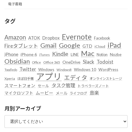
電子書籍
タグ
Evernote
Amazon
ATOK
Dropbox
Facebook
iPad
Google
Gmail
Fireタブレット
GTD
iCloud
Mac
Kindle
iPhone
iPhone 6
LINE
Notion
Nozbe
iTunes
Obsidian
Slack
Todoist
OneDrive
Office 365
Office
Twitter
Windows
Windows 10
WordPress
Toodledo
Windows8
アプリ
エディタ
Xperia
ほぼ日手帳
オンラインストレージ
タスク管理
スマートフォン
セール
トラベラーズノート
音楽
ムービー
マイクロソフト
メール
ライフログ
月別アーカイブ