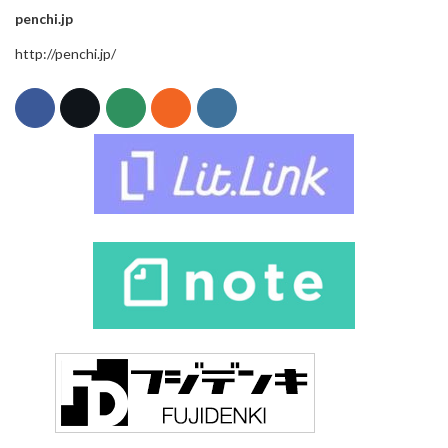
penchi.jp
http://penchi.jp/