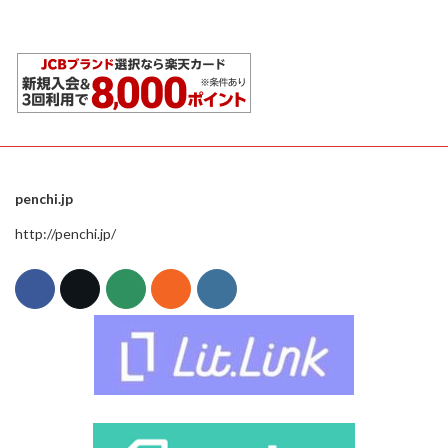
penchi.jp
http://penchi.jp/