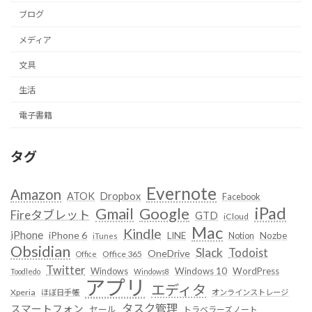
ブログ
メディア
文具
生活
電子書籍
タグ
Evernote
Amazon
ATOK
Dropbox
Facebook
iPad
Google
Gmail
Fireタブレット
GTD
iCloud
Mac
Kindle
iPhone
iPhone 6
LINE
Notion
Nozbe
iTunes
Obsidian
Slack
Todoist
OneDrive
Office 365
Office
Twitter
Windows
Windows 10
WordPress
Toodledo
Windows8
アプリ
エディタ
Xperia
ほぼ日手帳
オンラインストレージ
タスク管理
スマートフォン
セール
トラベラーズノート