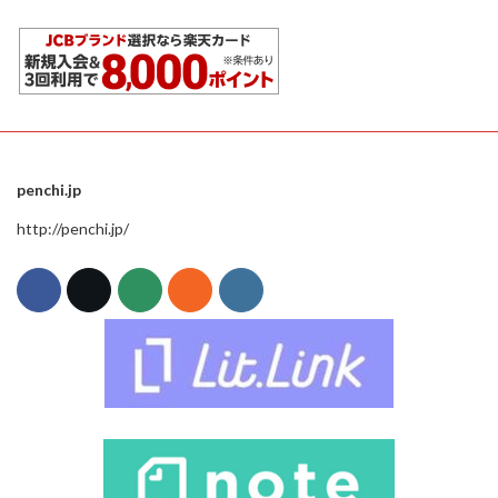
penchi.jp
http://penchi.jp/