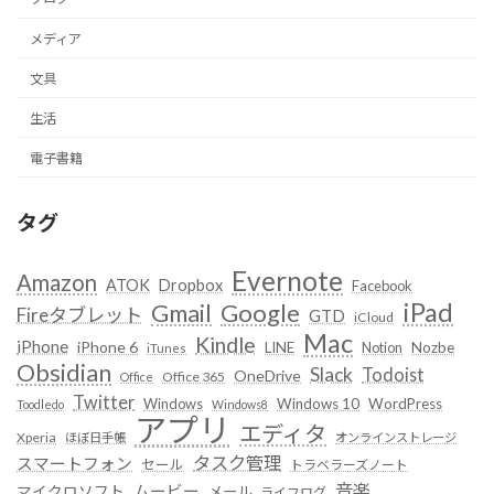
メディア
文具
生活
電子書籍
タグ
Evernote
Amazon
ATOK
Dropbox
Facebook
iPad
Google
Gmail
Fireタブレット
GTD
iCloud
Mac
Kindle
iPhone
iPhone 6
LINE
Notion
Nozbe
iTunes
Obsidian
Slack
Todoist
OneDrive
Office 365
Office
Twitter
Windows
Windows 10
WordPress
Toodledo
Windows8
アプリ
エディタ
Xperia
ほぼ日手帳
オンラインストレージ
タスク管理
スマートフォン
セール
トラベラーズノート
音楽
ムービー
マイクロソフト
メール
ライフログ