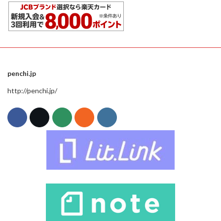
penchi.jp
http://penchi.jp/