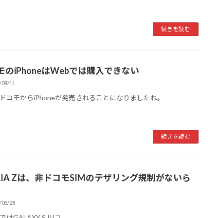
続きを読む
モのiPhoneはWebでは購入できない
/09/11
ドコモからiPhoneが発売されることになりましたね。
続きを読む
ERIA Zは、非ドコモSIMのテザリング規制がないら
/05/28
GALAXY S IIIユ