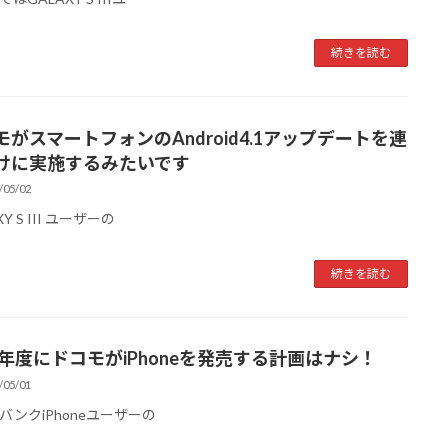
続きを読む
モがスマートフォンのAndroid4.1アップデートを連
けに実施するみたいです
/05/02
XY S III ユーザーの
続きを読む
13年度にドコモがiPhoneを発売する計画はナシ！
/05/01
バンクiPhoneユーザーの