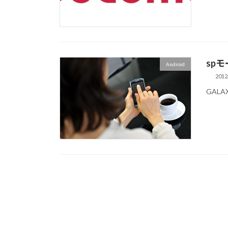
sp
Android
2012
GALAX