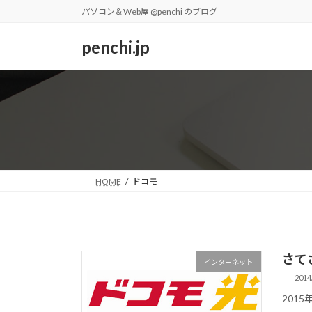
コ
ナ
パソコン＆Web屋 @penchi のブログ
ン
ビ
テ
ゲ
penchi.jp
ン
ー
ツ
シ
へ
ョ
ス
ン
キ
に
ッ
移
プ
動
HOME
ドコモ
さて
インターネット
2014
201