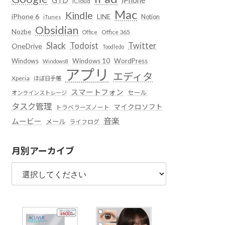
iCloud
Mac
Kindle
iPhone 6
LINE
Notion
iTunes
Obsidian
Nozbe
Office 365
Office
Slack
Todoist
Twitter
OneDrive
Toodledo
Windows
Windows 10
WordPress
Windows8
アプリ
エディタ
Xperia
ほぼ日手帳
スマートフォン
セール
オンラインストレージ
タスク管理
マイクロソフト
トラベラーズノート
音楽
ムービー
メール
ライフログ
月別アーカイブ