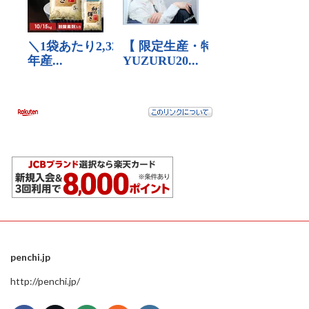
penchi.jp
http://penchi.jp/