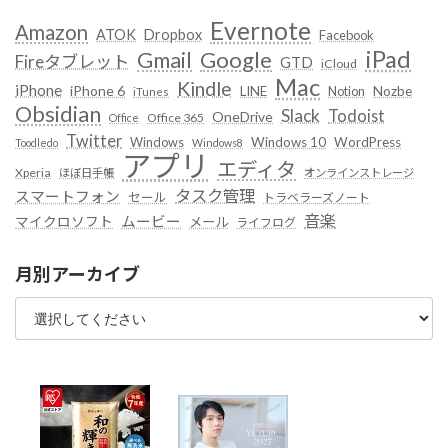
Evernote
Amazon
ATOK
Dropbox
Facebook
iPad
Google
Gmail
Fireタブレット
GTD
iCloud
Mac
Kindle
iPhone
iPhone 6
LINE
Notion
Nozbe
iTunes
Obsidian
Slack
Todoist
OneDrive
Office 365
Office
Twitter
Windows
Windows 10
WordPress
Toodledo
Windows8
アプリ
エディタ
Xperia
ほぼ日手帳
オンラインストレージ
タスク管理
スマートフォン
セール
トラベラーズノート
音楽
ムービー
マイクロソフト
メール
ライフログ
月別アーカイブ