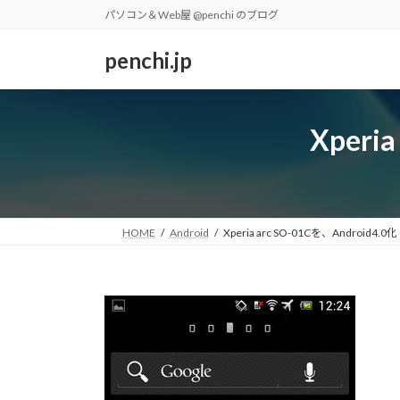
コ
ナ
パソコン＆Web屋 @penchi のブログ
ン
ビ
テ
ゲ
penchi.jp
ン
ー
ツ
シ
へ
ョ
Xperi
ス
ン
キ
に
ッ
移
プ
動
HOME
Android
Xperia arc SO-01Cを、Android4