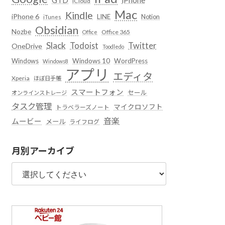
iCloud
Mac
Kindle
iPhone 6
LINE
Notion
iTunes
Obsidian
Nozbe
Office 365
Office
Slack
Todoist
Twitter
OneDrive
Toodledo
Windows
Windows 10
WordPress
Windows8
アプリ
エディタ
Xperia
ほぼ日手帳
スマートフォン
セール
オンラインストレージ
タスク管理
マイクロソフト
トラベラーズノート
音楽
ムービー
メール
ライフログ
月別アーカイブ