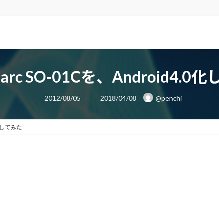
a arc SO-01Cを、Android4.
最
2012/08/05
2018/04/08
@penchi
終
更
新
日
.0化してみた
時
: