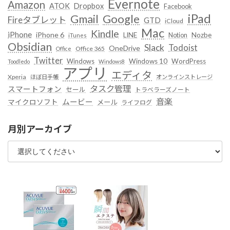
Evernote
Amazon
ATOK
Dropbox
Facebook
iPad
Google
Gmail
Fireタブレット
GTD
iCloud
Mac
Kindle
iPhone
iPhone 6
LINE
Notion
Nozbe
iTunes
Obsidian
Slack
Todoist
OneDrive
Office 365
Office
Twitter
Windows
Windows 10
WordPress
Toodledo
Windows8
アプリ
エディタ
Xperia
ほぼ日手帳
オンラインストレージ
タスク管理
スマートフォン
セール
トラベラーズノート
音楽
ムービー
マイクロソフト
メール
ライフログ
月別アーカイブ