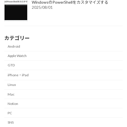
WindowsのPowerShellをカスタマイズする
2025/08/01
カテゴリー
Android
Apple Watch
GTD
iPhone・iPad
Linux
Mac
Notion
PC
SNS