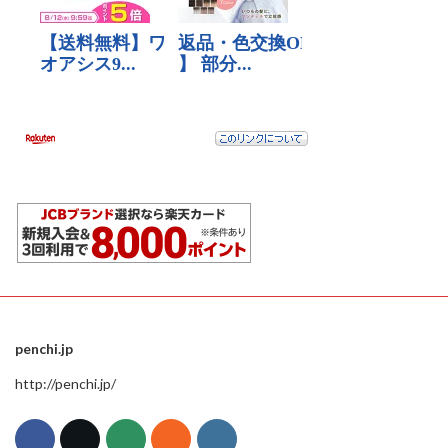
penchi.jp
http://penchi.jp/