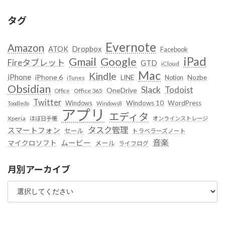
タグ
Evernote
Amazon
ATOK
Dropbox
Facebook
iPad
Google
Gmail
Fireタブレット
GTD
iCloud
Mac
Kindle
iPhone
iPhone 6
LINE
Notion
Nozbe
iTunes
Obsidian
Slack
Todoist
OneDrive
Office 365
Office
Twitter
Windows
Windows 10
WordPress
Toodledo
Windows8
アプリ
エディタ
Xperia
ほぼ日手帳
オンラインストレージ
タスク管理
スマートフォン
セール
トラベラーズノート
音楽
ムービー
マイクロソフト
メール
ライフログ
月別アーカイブ