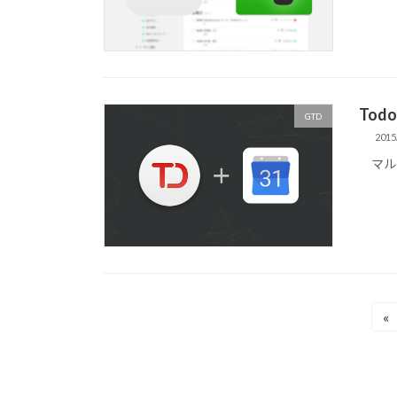
Tod
GTD
2015
マルチ
投
«
稿
の