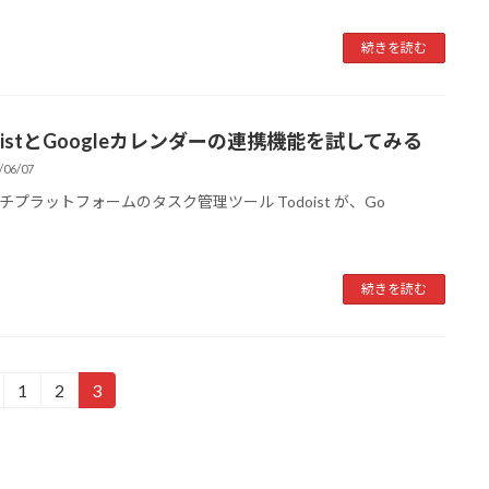
続きを読む
oistとGoogleカレンダーの連携機能を試してみる
/06/07
プラットフォームのタスク管理ツール Todoist が、Go
続きを読む
1
2
3
固
固
固
定
定
定
ペ
ペ
ペ
ー
ー
ー