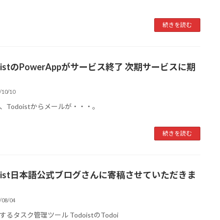
続きを読む
oistのPowerAppがサービス終了 次期サービスに期
/10/10
Todoistからメールが・・・。
続きを読む
doist日本語公式ブログさんに寄稿させていただきま
/08/04
るタスク管理ツール TodoistのTodoi