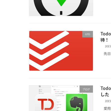
Tod
GTD
待！
2015
先日、
To
ブログ
した
2015
愛用す