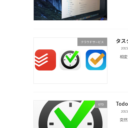
タス
クラウドサービス
2015
相変わ
Tod
GTD
2015
突然で