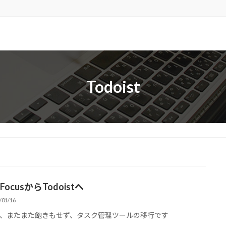
Todoist
iFocusからTodoistへ
/01/16
、またまた飽きもせず、タスク管理ツールの移行です