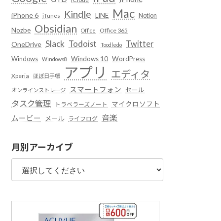
Mac
Kindle
iPhone 6
LINE
Notion
iTunes
Obsidian
Nozbe
Office 365
Office
Slack
Todoist
Twitter
OneDrive
Toodledo
Windows
Windows 10
WordPress
Windows8
アプリ
エディタ
Xperia
ほぼ日手帳
スマートフォン
セール
オンラインストレージ
タスク管理
マイクロソフト
トラベラーズノート
音楽
ムービー
メール
ライフログ
月別アーカイブ