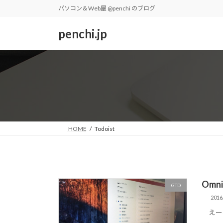
コ
ナ
パソコン＆Web屋 @penchi のブログ
ン
ビ
テ
ゲ
penchi.jp
ン
ー
ツ
シ
へ
ョ
ス
ン
キ
に
ッ
移
プ
動
HOME
Todoist
Omn
GTD
2016
えー