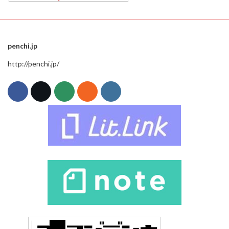
penchi.jp
http://penchi.jp/