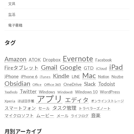
文具
生活
電子書籍
タグ
Evernote
Amazon
ATOK
Dropbox
Facebook
iPad
Google
Gmail
Fireタブレット
GTD
iCloud
Mac
Kindle
iPhone
iPhone 6
LINE
Notion
Nozbe
iTunes
Obsidian
Slack
Todoist
OneDrive
Office 365
Office
Twitter
Windows
Windows 10
WordPress
Toodledo
Windows8
アプリ
エディタ
Xperia
ほぼ日手帳
オンラインストレージ
タスク管理
スマートフォン
セール
トラベラーズノート
音楽
ムービー
マイクロソフト
メール
ライフログ
月別アーカイブ