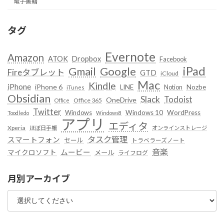
電子書籍
タグ
Evernote
Amazon
ATOK
Dropbox
Facebook
iPad
Google
Gmail
Fireタブレット
GTD
iCloud
Mac
Kindle
iPhone
iPhone 6
LINE
Notion
Nozbe
iTunes
Obsidian
Slack
Todoist
OneDrive
Office 365
Office
Twitter
Windows
Windows 10
WordPress
Toodledo
Windows8
アプリ
エディタ
Xperia
ほぼ日手帳
オンラインストレージ
タスク管理
スマートフォン
セール
トラベラーズノート
音楽
ムービー
マイクロソフト
メール
ライフログ
月別アーカイブ