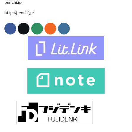
penchi.jp
http://penchi.jp/