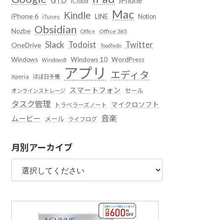
iCloud
Mac
Kindle
iPhone 6
LINE
Notion
iTunes
Obsidian
Nozbe
Office 365
Office
Slack
Todoist
Twitter
OneDrive
Toodledo
Windows
Windows 10
WordPress
Windows8
アプリ
エディタ
Xperia
ほぼ日手帳
スマートフォン
セール
オンラインストレージ
タスク管理
マイクロソフト
トラベラーズノート
音楽
ムービー
メール
ライフログ
月別アーカイブ