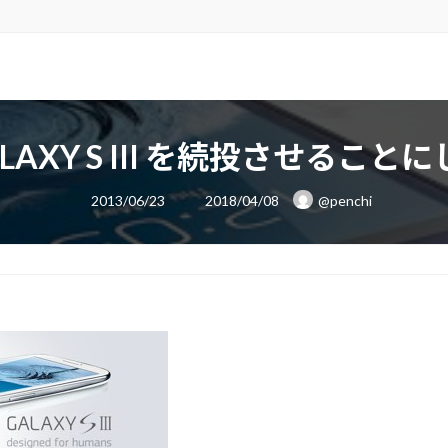
LAXY S III を続投させること
最
2013/06/23
2018/04/08
@penchi
終
更
新
日
た
時
: