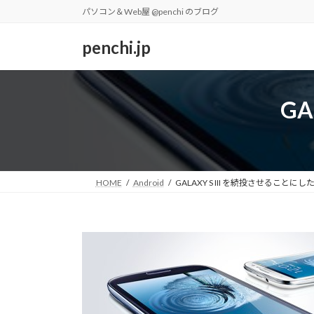
コ
ナ
パソコン＆Web屋 @penchi のブログ
ン
ビ
テ
ゲ
penchi.jp
ン
ー
ツ
シ
へ
ョ
GA
ス
ン
キ
に
ッ
移
プ
動
HOME
Android
GALAXY S III を続投させることにし