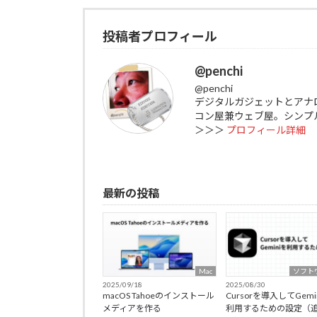
投稿者プロフィール
@penchi
@penchi
デジタルガジェットとアナ
コン屋兼ウェブ屋。シンプ
＞＞＞
プロフィール詳細
最新の投稿
Mac
ソフト
2025/09/18
2025/08/30
macOS Tahoeのインストール
Cursorを導入してGemi
メディアを作る
利用するための設定（