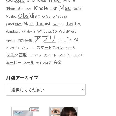
iCloud
Mac
Kindle
iPhone 6
LINE
Notion
iTunes
Obsidian
Nozbe
Office 365
Office
Slack
Todoist
Twitter
OneDrive
Toodledo
Windows
Windows 10
WordPress
Windows8
アプリ
エディタ
Xperia
ほぼ日手帳
スマートフォン
セール
オンラインストレージ
タスク管理
マイクロソフト
トラベラーズノート
音楽
ムービー
メール
ライフログ
月別アーカイブ