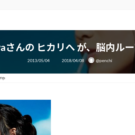
waさんの ヒカリへ が、脳内ル
最
2013/05/04
2018/04/08
@penchi
終
更
新
日
プ中
時
: