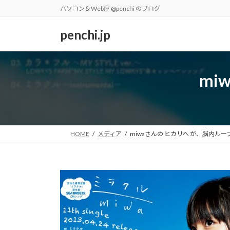
コ
ナ
パソコン＆Web屋 @penchi のブログ
ン
ビ
テ
ゲ
penchi.jp
ン
ー
ツ
シ
へ
ョ
mi
ス
ン
キ
に
ッ
移
プ
動
HOME
メディア
miwaさんの ヒカリへ が、脳内ルー