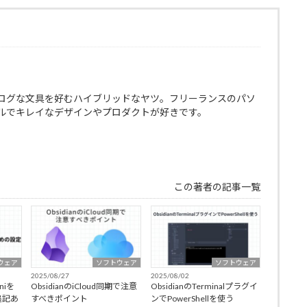
ログな文具を好むハイブリッドなヤツ。フリーランスのパソ
ルでキレイなデザインやプロダクトが好きです。
この著者の記事一覧
ウェア
ソフトウェア
ソフトウェア
2025/08/27
2025/08/02
niを
ObsidianのiCloud同期で注意
ObsidianのTerminalプラグイ
追記あ
すべきポイント
ンでPowerShellを使う