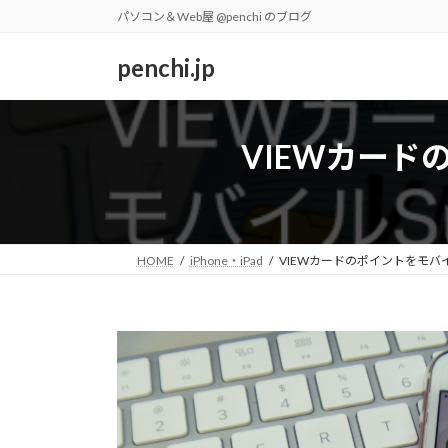
コ
ナ
パソコン＆Web屋 @penchi のブログ
ン
ビ
テ
ゲ
penchi.jp
ン
ー
ツ
シ
へ
ョ
VIEWカード
ス
ン
キ
に
ッ
移
プ
動
HOME
iPhone・iPad
VIEWカードのポイントをモバイ