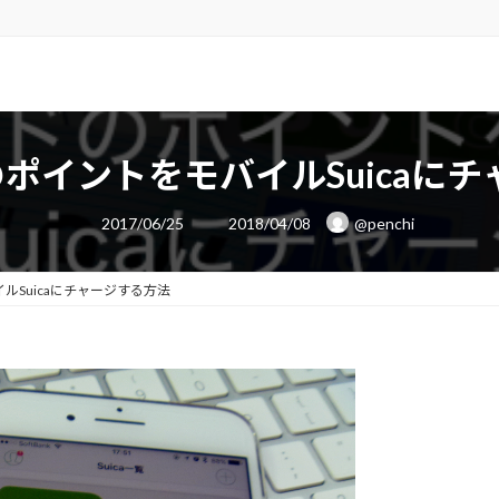
のポイントをモバイルSuicaに
最
2017/06/25
2018/04/08
@penchi
終
更
新
日
ルSuicaにチャージする方法
時
: