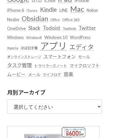
iCloud
Mac
Kindle
iPhone 6
LINE
Notion
iTunes
Obsidian
Nozbe
Office 365
Office
Slack
Todoist
Twitter
OneDrive
Toodledo
Windows
Windows 10
WordPress
Windows8
アプリ
エディタ
Xperia
ほぼ日手帳
スマートフォン
セール
オンラインストレージ
タスク管理
マイクロソフト
トラベラーズノート
音楽
ムービー
メール
ライフログ
月別アーカイブ