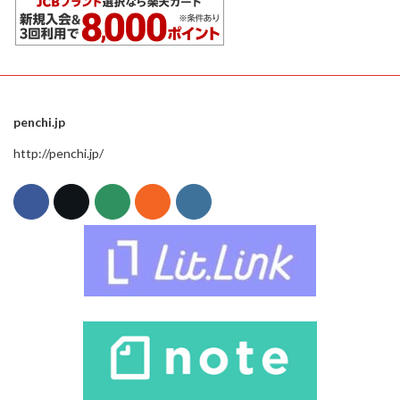
penchi.jp
http://penchi.jp/