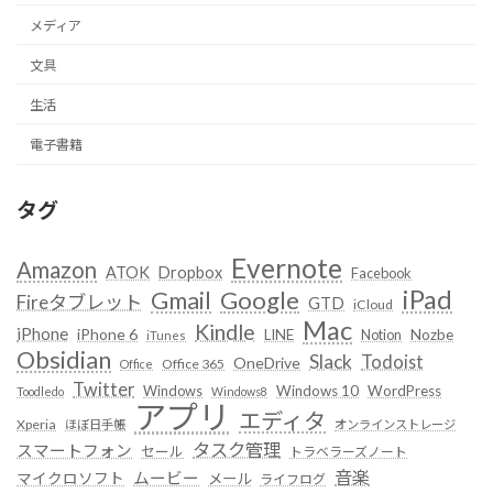
メディア
文具
生活
電子書籍
タグ
Evernote
Amazon
ATOK
Dropbox
Facebook
iPad
Google
Gmail
Fireタブレット
GTD
iCloud
Mac
Kindle
iPhone
iPhone 6
LINE
Notion
Nozbe
iTunes
Obsidian
Slack
Todoist
OneDrive
Office 365
Office
Twitter
Windows
Windows 10
WordPress
Toodledo
Windows8
アプリ
エディタ
Xperia
ほぼ日手帳
オンラインストレージ
タスク管理
スマートフォン
セール
トラベラーズノート
音楽
ムービー
マイクロソフト
メール
ライフログ