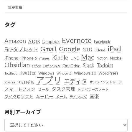
電子書籍
タグ
Evernote
Amazon
ATOK
Dropbox
Facebook
iPad
Google
Gmail
Fireタブレット
GTD
iCloud
Mac
Kindle
iPhone
iPhone 6
LINE
Notion
Nozbe
iTunes
Obsidian
Slack
Todoist
OneDrive
Office 365
Office
Twitter
Windows
Windows 10
WordPress
Toodledo
Windows8
アプリ
エディタ
Xperia
ほぼ日手帳
オンラインストレージ
タスク管理
スマートフォン
セール
トラベラーズノート
音楽
ムービー
マイクロソフト
メール
ライフログ
月別アーカイブ