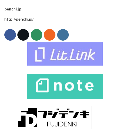
penchi.jp
http://penchi.jp/