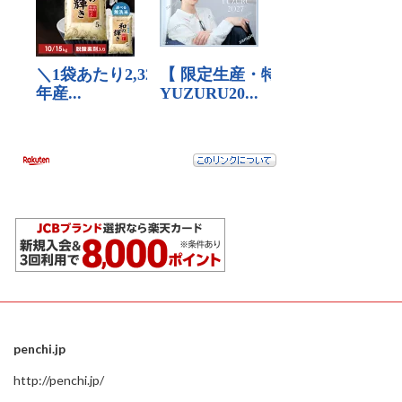
penchi.jp
http://penchi.jp/