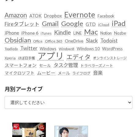
Evernote
Amazon
ATOK
Dropbox
Facebook
iPad
Google
Gmail
Fireタブレット
GTD
iCloud
Mac
Kindle
iPhone
iPhone 6
LINE
Notion
Nozbe
iTunes
Obsidian
Slack
Todoist
OneDrive
Office 365
Office
Twitter
Windows
Windows 10
WordPress
Toodledo
Windows8
アプリ
エディタ
Xperia
ほぼ日手帳
オンラインストレージ
タスク管理
スマートフォン
セール
トラベラーズノート
音楽
ムービー
マイクロソフト
メール
ライフログ
月別アーカイブ