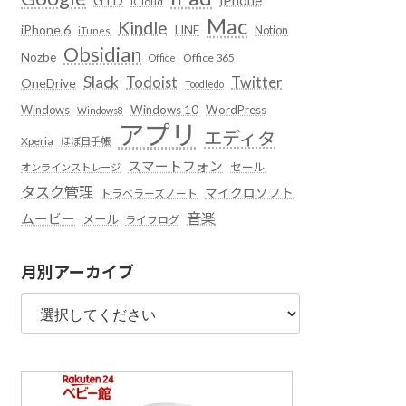
iCloud
Mac
Kindle
iPhone 6
LINE
Notion
iTunes
Obsidian
Nozbe
Office 365
Office
Slack
Todoist
Twitter
OneDrive
Toodledo
Windows
Windows 10
WordPress
Windows8
アプリ
エディタ
Xperia
ほぼ日手帳
スマートフォン
セール
オンラインストレージ
タスク管理
マイクロソフト
トラベラーズノート
音楽
ムービー
メール
ライフログ
月別アーカイブ