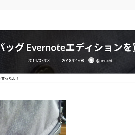
バッグ Evernoteエディション
最
2014/07/03
2018/04/08
@penchi
終
更
新
日
ンを買ったよ！
時
: