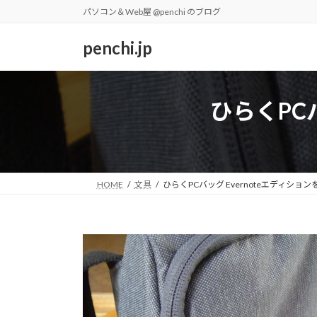
コ
ナ
パソコン＆Web屋 @penchi のブログ
ン
ビ
テ
ゲ
penchi.jp
ン
ー
ツ
シ
へ
ョ
ひらくPC
ス
ン
キ
に
ッ
移
プ
動
HOME
文具
ひらくPCバッグ Evernoteエディショ