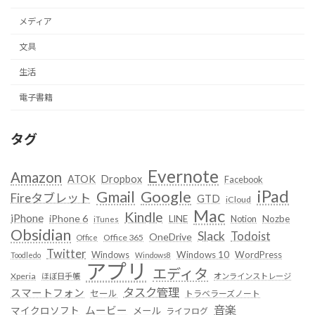
メディア
文具
生活
電子書籍
タグ
Evernote
Amazon
ATOK
Dropbox
Facebook
iPad
Google
Gmail
Fireタブレット
GTD
iCloud
Mac
Kindle
iPhone
iPhone 6
LINE
Notion
Nozbe
iTunes
Obsidian
Slack
Todoist
OneDrive
Office 365
Office
Twitter
Windows
Windows 10
WordPress
Toodledo
Windows8
アプリ
エディタ
Xperia
ほぼ日手帳
オンラインストレージ
タスク管理
スマートフォン
セール
トラベラーズノート
音楽
ムービー
マイクロソフト
メール
ライフログ