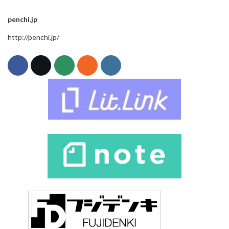
penchi.jp
http://penchi.jp/