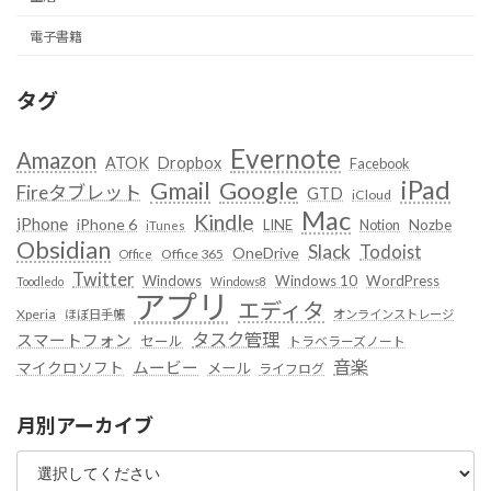
電子書籍
タグ
Evernote
Amazon
ATOK
Dropbox
Facebook
iPad
Google
Gmail
Fireタブレット
GTD
iCloud
Mac
Kindle
iPhone
iPhone 6
LINE
Notion
Nozbe
iTunes
Obsidian
Slack
Todoist
OneDrive
Office 365
Office
Twitter
Windows
Windows 10
WordPress
Toodledo
Windows8
アプリ
エディタ
Xperia
ほぼ日手帳
オンラインストレージ
タスク管理
スマートフォン
セール
トラベラーズノート
音楽
ムービー
マイクロソフト
メール
ライフログ
月別アーカイブ