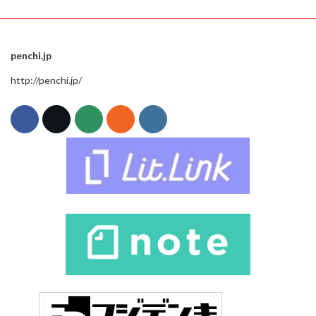
penchi.jp
http://penchi.jp/