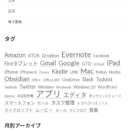
文具
生活
電子書籍
タグ
Evernote
Amazon
ATOK
Dropbox
Facebook
iPad
Google
Gmail
Fireタブレット
GTD
iCloud
Mac
Kindle
iPhone
iPhone 6
LINE
Notion
Nozbe
iTunes
Obsidian
Slack
Todoist
OneDrive
Office 365
Office
Twitter
Windows
Windows 10
WordPress
Toodledo
Windows8
アプリ
エディタ
Xperia
ほぼ日手帳
オンラインストレージ
タスク管理
スマートフォン
セール
トラベラーズノート
音楽
ムービー
マイクロソフト
メール
ライフログ
月別アーカイブ