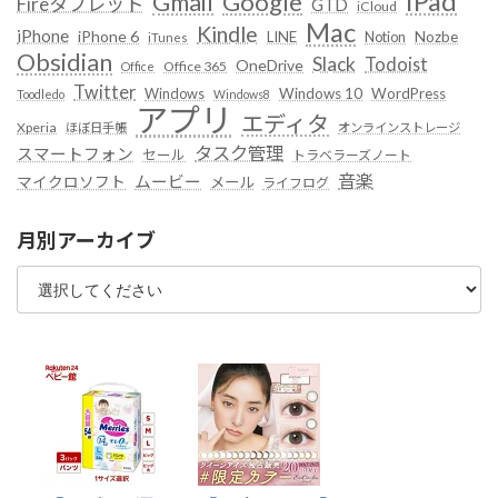
iPad
Google
Gmail
Fireタブレット
GTD
iCloud
Mac
Kindle
iPhone
iPhone 6
LINE
Notion
Nozbe
iTunes
Obsidian
Slack
Todoist
OneDrive
Office 365
Office
Twitter
Windows
Windows 10
WordPress
Toodledo
Windows8
アプリ
エディタ
Xperia
ほぼ日手帳
オンラインストレージ
タスク管理
スマートフォン
セール
トラベラーズノート
音楽
ムービー
マイクロソフト
メール
ライフログ
月別アーカイブ