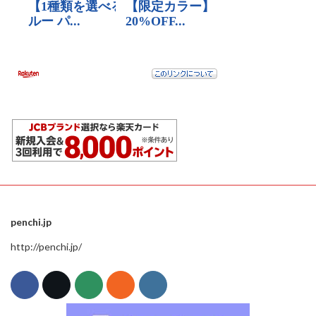
penchi.jp
http://penchi.jp/