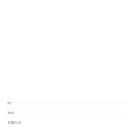
カテゴリー
Android
Apple Watch
GTD
iPhone・iPad
Linux
Mac
Notion
PC
SNS
お知らせ