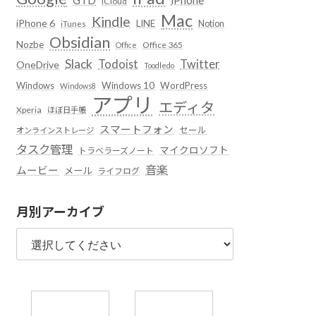
iCloud
Mac
Kindle
iPhone 6
LINE
Notion
iTunes
Obsidian
Nozbe
Office 365
Office
Slack
Todoist
Twitter
OneDrive
Toodledo
Windows
Windows 10
WordPress
Windows8
アプリ
エディタ
Xperia
ほぼ日手帳
スマートフォン
セール
オンラインストレージ
タスク管理
マイクロソフト
トラベラーズノート
音楽
ムービー
メール
ライフログ
月別アーカイブ