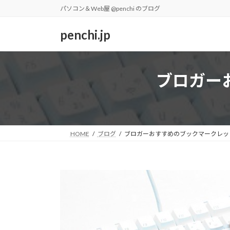
コ
ナ
パソコン＆Web屋 @penchi のブログ
ン
ビ
テ
ゲ
penchi.jp
ン
ー
ツ
シ
へ
ョ
ブロガーお
ス
ン
キ
に
ッ
移
プ
動
HOME
ブログ
ブロガーおすすめのブックマークレット S