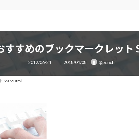
すすめのブックマークレット Sha
最
2012/06/24
2018/04/08
@penchi
終
更
新
日
hareHtml
時
: