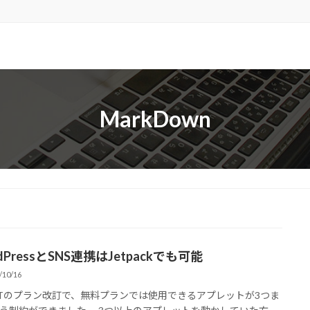
MarkDown
dPressとSNS連携はJetpackでも可能
/10/16
TTのプラン改訂で、無料プランでは使用できるアプレットが3つま