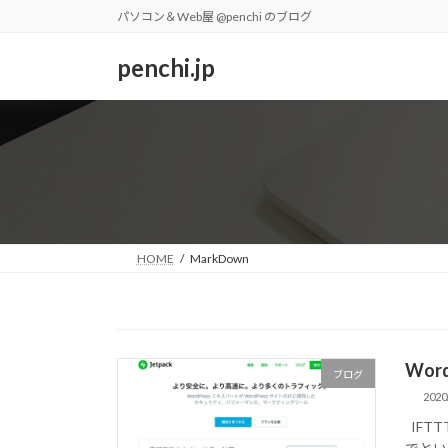
コ
ナ
パソコン＆Web屋 @penchi のブログ
ン
ビ
テ
ゲ
penchi.jp
ン
ー
ツ
シ
へ
ョ
ス
ン
キ
に
ッ
移
プ
動
HOME
MarkDown
Wor
ブログ
2020
IFT