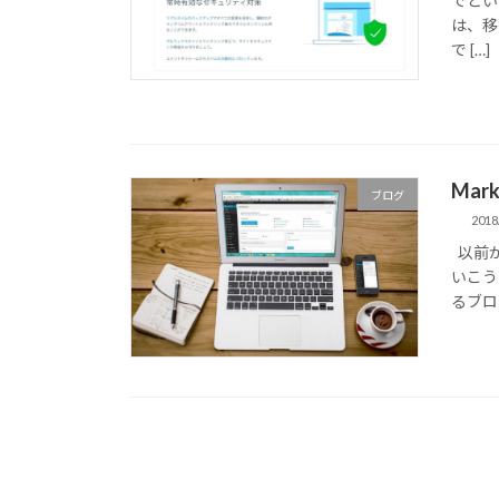
でとい
は、移
で […]
Mar
ブログ
2018
以前か
いこう
るブログ