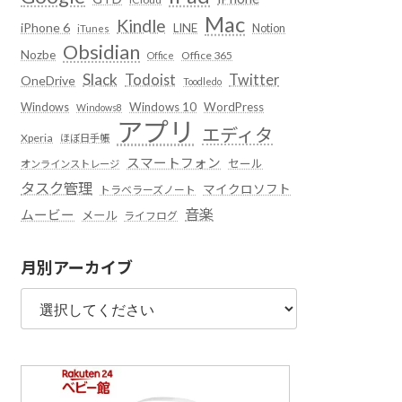
Mac
Kindle
iPhone 6
LINE
Notion
iTunes
Obsidian
Nozbe
Office 365
Office
Slack
Todoist
Twitter
OneDrive
Toodledo
Windows
Windows 10
WordPress
Windows8
アプリ
エディタ
Xperia
ほぼ日手帳
スマートフォン
セール
オンラインストレージ
タスク管理
マイクロソフト
トラベラーズノート
音楽
ムービー
メール
ライフログ
月別アーカイブ