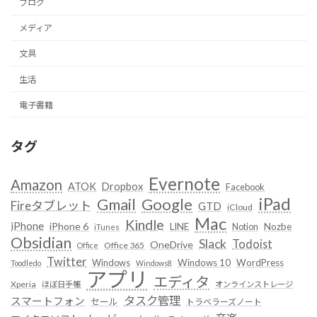
ブログ
メディア
文具
生活
電子書籍
タグ
Evernote
Amazon
ATOK
Dropbox
Facebook
iPad
Google
Gmail
Fireタブレット
GTD
iCloud
Mac
Kindle
iPhone
iPhone 6
LINE
Notion
Nozbe
iTunes
Obsidian
Slack
Todoist
OneDrive
Office 365
Office
Twitter
Windows
Windows 10
WordPress
Toodledo
Windows8
アプリ
エディタ
Xperia
ほぼ日手帳
オンラインストレージ
タスク管理
スマートフォン
セール
トラベラーズノート