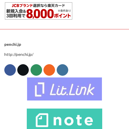
penchi.jp
http://penchi.jp/