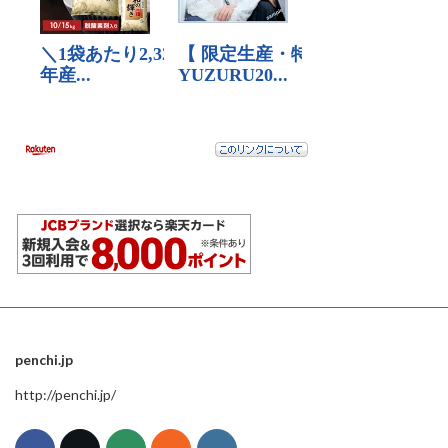
penchi.jp
http://penchi.jp/