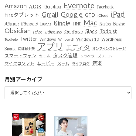
Evernote
Amazon
ATOK
Dropbox
Facebook
iPad
Google
Gmail
Fireタブレット
GTD
iCloud
Mac
Kindle
iPhone
iPhone 6
LINE
Notion
Nozbe
iTunes
Obsidian
Slack
Todoist
OneDrive
Office 365
Office
Twitter
Windows
Windows 10
WordPress
Toodledo
Windows8
アプリ
エディタ
Xperia
ほぼ日手帳
オンラインストレージ
タスク管理
スマートフォン
セール
トラベラーズノート
音楽
ムービー
マイクロソフト
メール
ライフログ
月別アーカイブ